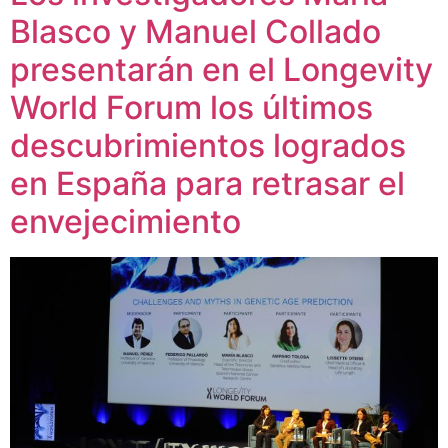
Blasco y Manuel Collado
presentarán en el Longevity
World Forum los últimos
descubrimientos logrados
en España para retrasar el
envejecimiento