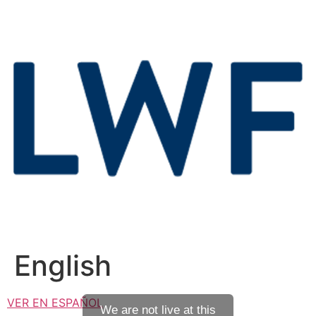
English
VER EN ESPAÑOL
We are not live at this