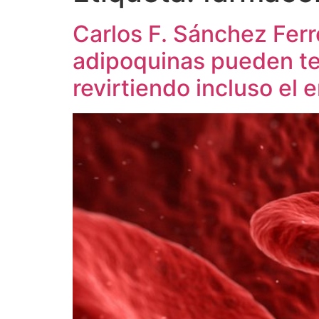
Carlos F. Sánchez Ferr
adipoquinas pueden ten
revirtiendo incluso el 