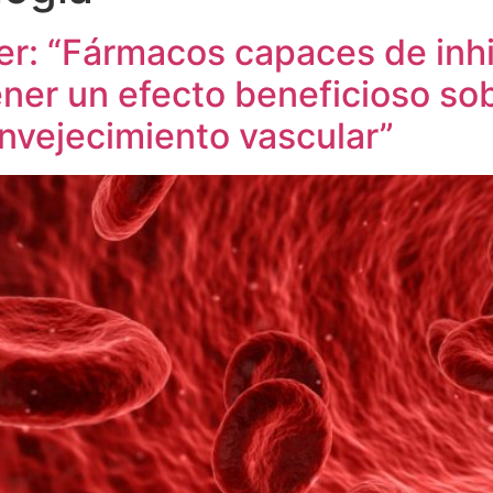
er: “Fármacos capaces de inhib
er un efecto beneficioso sobr
envejecimiento vascular”