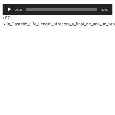
Reproductor
00:00
00:00
de
«07-
audio
Nila_Castello_Life_Length_ofrecera_a_final_de_ano_un_p