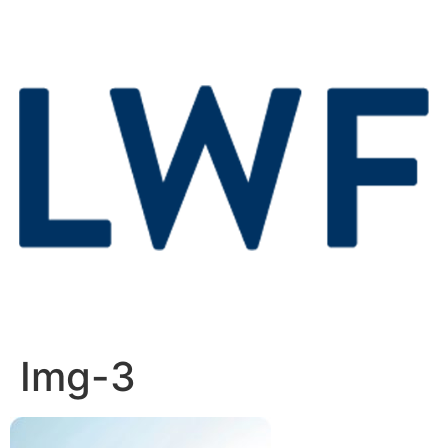
Img-3